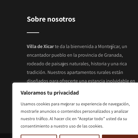
Sobre nosotros
Villa de Xicar
te da la bienvenida a Montejícar, un
encantador pueblo en la provincia de Granada,
rodeado de paisajes naturales, historia y una rica
tradición. Nuestros apartamentos rurales están
diseñados para ofrecerte una estancia inolvidable en
un ambiente tranquilo y acogedor.
Valoramos tu privacidad
Usamos cookies para mejorar su experiencia de navegación,
Alquiler de apartamentos rurales en Montejícar
.
mostrarle anuncios o contenidos personalizados y analizar
nuestro tráfico. Al hacer clic en “Aceptar todo” usted da su
consentimiento a nuestro uso de las cookies.