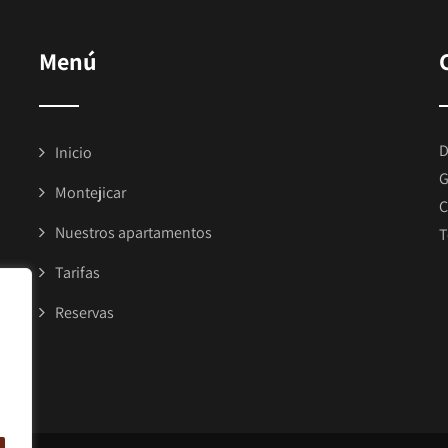
Menú
D
Inicio
G
Montejicar
C
Nuestros apartamentos
T
Tarifas
Reservas